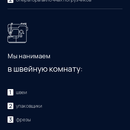
Мы нанимаем
в швейную комнату:
швеи
упаковщики
фрезы